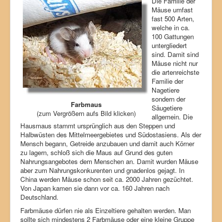
Die Familie der
Mäuse umfast
fast 500 Arten,
welche in ca.
100 Gattungen
untergliedert
sind. Damit sind
Mäuse nicht nur
die artenreichste
Familie der
Nagetiere
sondern der
Farbmaus
Säugetiere
(zum Vergrößern aufs Bild klicken)
allgemein. Die
Hausmaus stammt ursprünglich aus den Steppen und
Halbwüsten des Mittelmeergebietes und Südostasiens. Als der
Mensch begann, Getreide anzubauen und damit auch Körner
zu lagern, schloß sich die Maus auf Grund des guten
Nahrungsangebotes dem Menschen an. Damit wurden Mäuse
aber zum Nahrungskonkurenten und gnadenlos gejagt. In
China werden Mäuse schon seit ca. 2000 Jahren gezüchtet.
Von Japan kamen sie dann vor ca. 160 Jahren nach
Deutschland.
Farbmäuse dürfen nie als Einzeltiere gehalten werden. Man
sollte sich mindestens 2 Farbmäuse oder eine kleine Gruppe