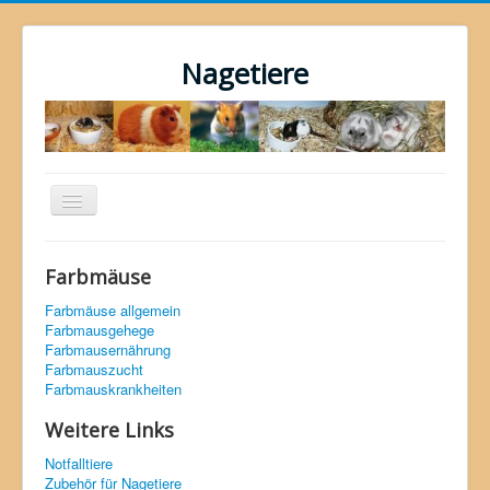
Nagetiere
Navigation
an/aus
Home
Farbmäuse
Hamster
Farbmäuse allgemein
Zwerghamster
Farbmausgehege
Farbmausernährung
Meerschweinchen
Farbmauszucht
Farbmauskrankheiten
Chinchilla
Weitere Links
Ratten
Notfalltiere
Farbmäuse
Zubehör für Nagetiere