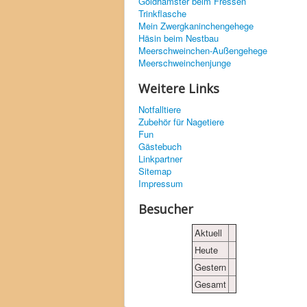
Goldhamster beim Fressen
Trinkflasche
Mein Zwergkaninchengehege
Häsin beim Nestbau
Meerschweinchen-Außengehege
Meerschweinchenjunge
Weitere Links
Notfalltiere
Zubehör für Nagetiere
Fun
Gästebuch
Linkpartner
Sitemap
Impressum
Besucher
Aktuell
Heute
Gestern
Gesamt