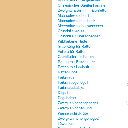
Chinesischer Streifenhamster
Zwerghamster mit Frischfutter
Meerschweinchen1
Meerschweinchenbock
Meerschweinchenweibchen
Chinchilla weiss
Chinchilla Silberschecken
Wildfarbene Ratte
Gitterkäfig für Ratten
Voliere für Ratten
Grundfutter für Ratten
Ratten mit Frischfutter
Ratten mit Leckerli
Rattenjunge
Farbmaus
Farbmausgehege1
D
Farbmausbabys
Degu1
Degubabys
Zwergkaninchengehege1
Zwergkaninchen und
Wasserschildkröte
Zwergkaninchengehege2
Löwenzahn