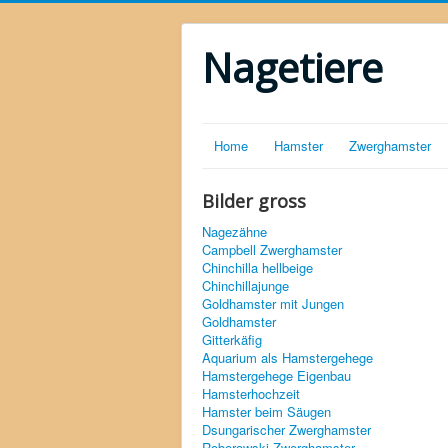
Nagetiere
Home
Hamster
Zwerghamster
Bilder gross
Nagezähne
Campbell Zwerghamster
Chinchilla hellbeige
Chinchillajunge
Goldhamster mit Jungen
Goldhamster
Gitterkäfig
Aquarium als Hamstergehege
Hamstergehege Eigenbau
Hamsterhochzeit
Hamster beim Säugen
Dsungarischer Zwerghamster
Roborowski Zwerghamster