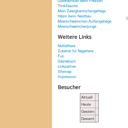
Goldhamster beim Fressen
Trinkflasche
Mein Zwergkaninchengehege
Häsin beim Nestbau
D
Meerschweinchen-Außengehege
Meerschweinchenjunge
Weitere Links
Notfalltiere
Zubehör für Nagetiere
Fun
Gästebuch
Linkpartner
Sitemap
Impressum
Besucher
Aktuell
Heute
Gestern
Gesamt