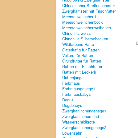
Chinesischer Streifenhamster
Zwerghamster mit Frischfutter
Meerschweinchen1
Meerschweinchenbock
Meerschweinchenweibchen
Chinchilla weiss
Chinchilla Silberschecken
D
Wildfarbene Ratte
Gitterkäfig für Ratten
Voliere für Ratten
Grundfutter für Ratten
Ratten mit Frischfutter
Ratten mit Leckerli
Rattenjunge
Farbmaus
Farbmausgehege1
Farbmausbabys
Degu1
Degubabys
Zwergkaninchengehege1
Zwergkaninchen und
Wasserschildkröte
Zwergkaninchengehege2
Löwenzahn