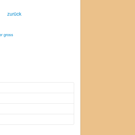
zurück
er gross