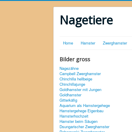
Nagetiere
Home
Hamster
Zwerghamster
Bilder gross
Nagezähne
Campbell Zwerghamster
Chinchilla hellbeige
Chinchillajunge
Goldhamster mit Jungen
Goldhamster
Gitterkäfig
Aquarium als Hamstergehege
Hamstergehege Eigenbau
Hamsterhochzeit
Hamster beim Säugen
Dsungarischer Zwerghamster
Roborowski Zwerghamster