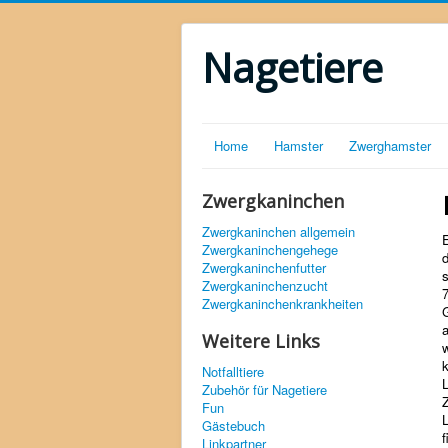
Nagetiere
Home
Hamster
Zwerghamster
Zwergkaninchen
Zwergkaninchen allgemein
Zwergkaninchengehege
d
Zwergkaninchenfutter
Zwergkaninchenzucht
7
Zwergkaninchenkrankheiten
a
Weitere Links
k
Notfalltiere
Zubehör für Nagetiere
Fun
Gästebuch
f
Linkpartner