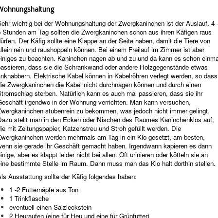
Wohnungshaltung
Sehr wichtig bei der Wohnungshaltung der Zwergkaninchen ist der Auslauf. 4 
5 Stunden am Tag sollten die Zwergkaninchen schon aus ihren Käfigen raus
ürfen. Der Käfig sollte eine Klappe an der Seite haben, damit die Tiere von
llein rein und raushoppeln können. Bei einem Freilauf im Zimmer ist aber
einiges zu beachten. Kaninchen nagen ab und zu und da kann es schon einma
passieren, dass sie die Schrankwand oder andere Holzgegenstände etwas
anknabbern. Elektrische Kabel können in Kabelröhren verlegt werden, so dass
die Zwergkaninchen die Kabel nicht durchnagen können und durch einen
tromschlag sterben. Natürlich kann es auch mal passieren, dass sie ihr
Geschäft irgendwo in der Wohnung verrichten. Man kann versuchen,
Zwergkaninchen stubenrein zu bekommen, was jedoch nicht immer gelingt.
Dazu stellt man in den Ecken oder Nischen des Raumes Kaninchenklos auf,
ie mit Zeitungspapier, Katzenstreu und Stroh gefüllt werden. Die
Zwergkaninchen werden mehrmals am Tag in ein Klo gesetzt, am besten,
wenn sie gerade ihr Geschäft gemacht haben. Irgendwann kapieren es dann
inige, aber es klappt leider nicht bei allen. Oft urinieren oder kötteln sie an
eine bestimmte Stelle im Raum. Dann muss man das Klo halt dorthin stellen.
ls Ausstattung sollte der Käfig folgendes haben:
1 -2 Futternäpfe aus Ton
1 Trinkflasche
eventuell einen Salzleckstein
2 Heuraufen (eine für Heu und eine für Grünfutter)