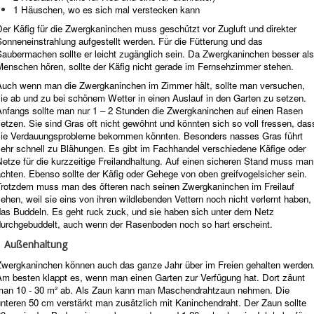
1 Häuschen, wo es sich mal verstecken kann
er Käfig für die Zwergkaninchen muss geschützt vor Zugluft und direkter
onneneinstrahlung aufgestellt werden. Für die Fütterung und das
Saubermachen sollte er leicht zugänglich sein. Da Zwergkaninchen besser als
Menschen hören, sollte der Käfig nicht gerade im Fernsehzimmer stehen.
Auch wenn man die Zwergkaninchen im Zimmer hält, sollte man versuchen,
ie ab und zu bei schönem Wetter in einen Auslauf in den Garten zu setzen.
Anfangs sollte man nur 1 – 2 Stunden die Zwergkaninchen auf einen Rasen
etzen. Sie sind Gras oft nicht gewöhnt und könnten sich so voll fressen, das
sie Verdauungsprobleme bekommen könnten. Besonders nasses Gras führt
sehr schnell zu Blähungen. Es gibt im Fachhandel verschiedene Käfige oder
etze für die kurzzeitige Freilandhaltung. Auf einen sicheren Stand muss man
chten. Ebenso sollte der Käfig oder Gehege von oben greifvogelsicher sein.
Trotzdem muss man des öfteren nach seinen Zwergkaninchen im Freilauf
ehen, weil sie eins von ihren wildlebenden Vettern noch nicht verlernt haben,
das Buddeln. Es geht ruck zuck, und sie haben sich unter dem Netz
durchgebuddelt, auch wenn der Rasenboden noch so hart erscheint.
Außenhaltung
Zwergkaninchen können auch das ganze Jahr über im Freien gehalten werden
Am besten klappt es, wenn man einen Garten zur Verfügung hat. Dort zäunt
man 10 - 30 m² ab. Als Zaun kann man Maschendrahtzaun nehmen. Die
nteren 50 cm verstärkt man zusätzlich mit Kaninchendraht. Der Zaun sollte