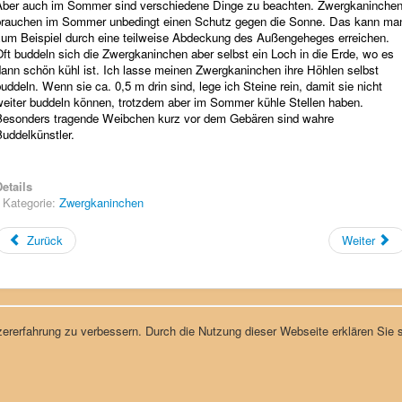
Aber auch im Sommer sind verschiedene Dinge zu beachten. Zwergkaninche
brauchen im Sommer unbedingt einen Schutz gegen die Sonne. Das kann ma
zum Beispiel durch eine teilweise Abdeckung des Außengeheges erreichen.
ft buddeln sich die Zwergkaninchen aber selbst ein Loch in die Erde, wo es
dann schön kühl ist. Ich lasse meinen Zwergkaninchen ihre Höhlen selbst
uddeln. Wenn sie ca. 0,5 m drin sind, lege ich Steine rein, damit sie nicht
weiter buddeln können, trotzdem aber im Sommer kühle Stellen haben.
Besonders tragende Weibchen kurz vor dem Gebären sind wahre
uddelkünstler.
etails
Kategorie:
Zwergkaninchen
Zurück
Weiter
ererfahrung zu verbessern. Durch die Nutzung dieser Webseite erklären Sie s