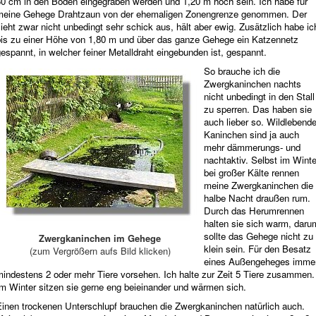
30 cm in den Boden eingegraben werden und 1,20 m hoch sein. Ich habe für
meine Gehege Drahtzaun von der ehemaligen Zonengrenze genommen. Der
ieht zwar nicht unbedingt sehr schick aus, hält aber ewig. Zusätzlich habe ic
bis zu einer Höhe von 1,80 m und über das ganze Gehege ein Katzennetz
espannt, in welcher feiner Metalldraht eingebunden ist, gespannt.
So brauche ich die
Zwergkaninchen nachts
nicht unbedingt in den Stall
zu sperren. Das haben sie
auch lieber so. Wildlebend
Kaninchen sind ja auch
mehr dämmerungs- und
nachtaktiv. Selbst im Winte
bei großer Kälte rennen
meine Zwergkaninchen die
halbe Nacht draußen rum.
Durch das Herumrennen
halten sie sich warm, daru
sollte das Gehege nicht zu
Zwergkaninchen im Gehege
klein sein. Für den Besatz
(zum Vergrößern aufs Bild klicken)
eines Außengeheges imme
mindestens 2 oder mehr Tiere vorsehen. Ich halte zur Zeit 5 Tiere zusammen.
Im Winter sitzen sie gerne eng beieinander und wärmen sich.
Einen trockenen Unterschlupf brauchen die Zwergkaninchen natürlich auch.