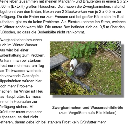
Meine leben zusammen mit meinen Mandarin- und Brautenten in einem 2 x 2 
1,80 m (BxLxH) großen Häuschen. Dort haben die Zwergkaninchen, natürlich
abgetrennt von den Enten, Boxen von 2 Stockwerken von je 2 x 0,5 m zur
erfügung. Da die Enten nur zum Fressen und bei großer Kälte sich im Stall
ufhalten, gibt es da keine Probleme. Als Einstreu nehme ich Stroh, welches
m Winter schön warm hält. Die untere Box befindet sich ca. 0,5 m über den
Fußboden, so dass die Bodenkälte nicht ran kommt.
Zwergkaninchen brauchen
auch im Winter Wasser.
as wird bei einer
Außenhaltung zum Problem.
Da kann man bei starkem
Frost nur mehrmals am Tag
das Trinkwasser wechseln.
Ich verwende Glasnäpfe.
Nippeltränken würden hier
noch mehr Probleme
machen. Im Winter ist Heu
das Hauptfutter. Es muss
immer in Heuraufen zur
Verfügung stehen. Mit
Zwergkaninchen und Wasserschildkröte
Grünfutter muss man sehr
(zum Vergrößern aufs Bild klicken)
ufpassen, es darf nicht
efrieren, darum gebe ich bei starkem Frost kein Grünfutter mehr.