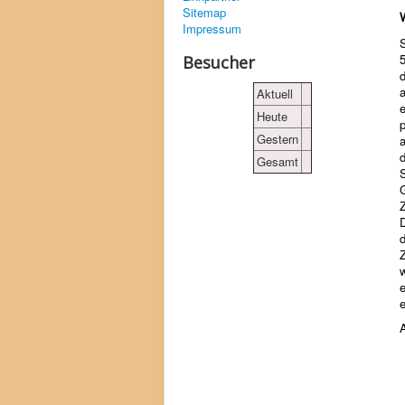
Sitemap
Impressum
Besucher
d
a
Aktuell
Heute
Gestern
Gesamt
S
d
e
A