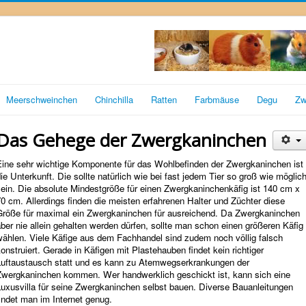
Meerschweinchen
Chinchilla
Ratten
Farbmäuse
Degu
Zw
Das Gehege der Zwergkaninchen
Eine sehr wichtige Komponente für das Wohlbefinden der Zwergkaninchen ist
ie Unterkunft. Die sollte natürlich wie bei fast jedem Tier so groß wie möglic
sein. Die absolute Mindestgröße für einen Zwergkaninchenkäfig ist 140 cm x
0 cm. Allerdings finden die meisten erfahrenen Halter und Züchter diese
Größe für maximal ein Zwergkaninchen für ausreichend. Da Zwergkaninchen
ber nie allein gehalten werden dürfen, sollte man schon einen größeren Käfig
wählen. Viele Käfige aus dem Fachhandel sind zudem noch völlig falsch
onstruiert. Gerade in Käfigen mit Plastehauben findet kein richtiger
Luftaustausch statt und es kann zu Atemwegserkrankungen der
Zwergkaninchen kommen. Wer handwerklich geschickt ist, kann sich eine
Luxusvilla für seine Zwergkaninchen selbst bauen. Diverse Bauanleitungen
indet man im Internet genug.