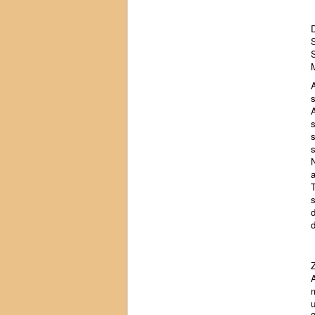
D
S
s
s
N
a
s
u