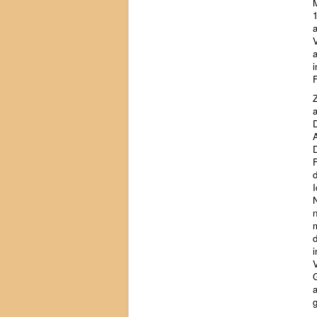
V
a
i
D
a
g